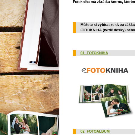
Fotokniha má zkrátka šmrnc, kterému s
Můžete si vybírat ze dvou zákla
FOTOKNIHA (tvrdé desky) neb
01_FOTOKNIHA
02_FOTOALBUM