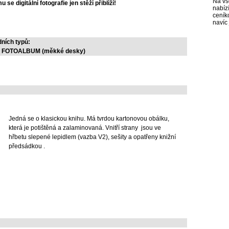
Na vš
e digitální fotografie jen stěží přiblíží!
nabíz
ceník
navíc 
dních typů:
o FOTOALBUM (měkké desky)
Jedná se o klasickou knihu. Má tvrdou kartonovou obálku,
která je potištěná a zalaminovaná. Vnitří strany jsou ve
hřbetu slepené lepidlem (vazba V2), sešity a opatřeny knižní
předsádkou .