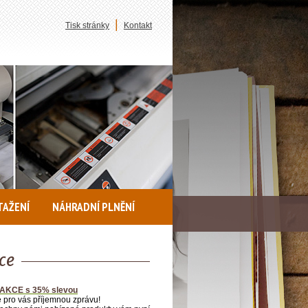
|
Tisk stránky
Kontakt
TAŽENÍ
NÁHRADNÍ PLNĚNÍ
ce
 AKCE s 35% slevou
pro vás příjemnou zprávu!