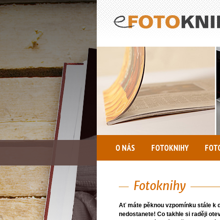
O NÁS
FOTOKNIHY
FOT
Fotoknihy
Ať máte pěknou vzpomínku stále k dis
nedostanete! Co takhle si raději ote