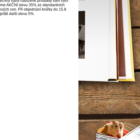
echny námi nabízené produkty vám nyní
íme AKČNÍ slevu 35% ze standardních
ových cen. Při objednání knížky do 15.8.
ještě další slevu 5%.