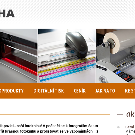
OPRODUKTY
DIGITÁLNÍ TISK
CENÍK
JAK NA TO
KE S
ak
pozici - naší fotoknihu! V počítači se k fotografiím často
Letní
vřít krásnou fotoknihu a prolistovat se ve vzpomínkách ! :)
Máme 